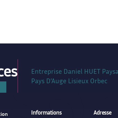
ces
Entreprise Daniel HUET Paysa
Pays D’Auge Lisieux Orbec
Informations
Adresse
tion