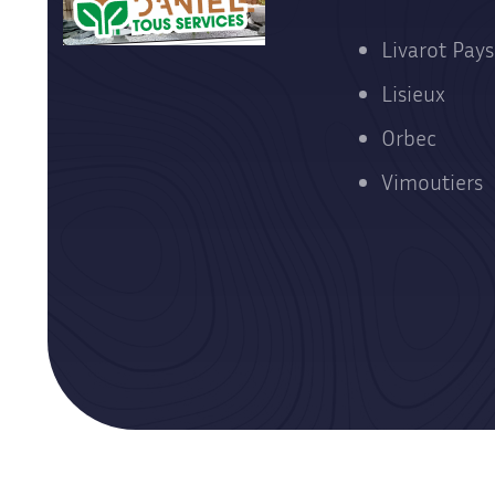
Livarot Pays
Lisieux
Orbec
Vimoutiers