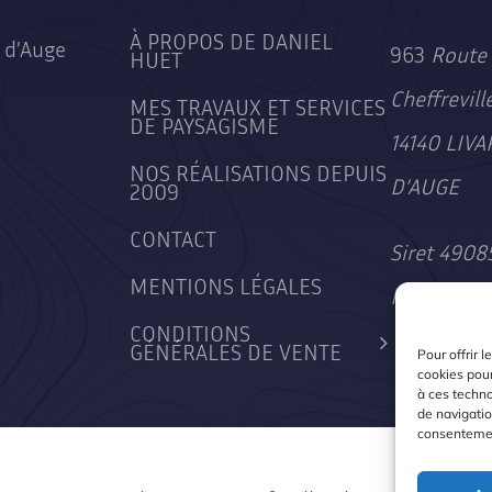
À PROPOS DE DANIEL
 d’Auge
963
Route 
HUET
Cheffrevill
MES TRAVAUX ET SERVICES
DE PAYSAGISME
14140 LIVA
NOS RÉALISATIONS DEPUIS
D’AUGE
2009
CONTACT
Siret 490
MENTIONS LÉGALES
Rcs Lisieu
CONDITIONS
GÉNÉRALES DE VENTE
Pour offrir 
cookies pour
à ces techn
de navigatio
consentement