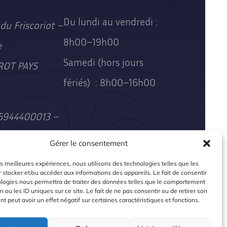
Du lundi au vendredi :
du Friscoriot –
8h00–19h00
e
Samedi (hors jours
ROT PAYS
fériés) : 8h00–16h00
85944400013 –
x A 490859444
Gérer le consentement
les meilleures expériences, nous utilisons des technologies telles que les
 stocker et/ou accéder aux informations des appareils. Le fait de consentir
ologies nous permettra de traiter des données telles que le comportement
n ou les ID uniques sur ce site. Le fait de ne pas consentir ou de retirer son
 peut avoir un effet négatif sur certaines caractéristiques et fonctions.