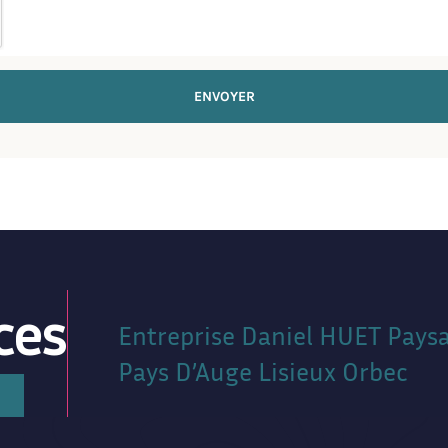
ENVOYER
ces
Entreprise Daniel HUET Paysa
Pays D’Auge Lisieux Orbec