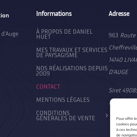
Informations
Adresse
tion
À PROPOS DE DANIEL
 d’Auge
963
Route 
HUET
Cheffrevill
MES TRAVAUX ET SERVICES
DE PAYSAGISME
14140 LIVA
NOS RÉALISATIONS DEPUIS
D’AUGE
2009
CONTACT
Siret 490
MENTIONS LÉGALES
Rcs Lisieu
CONDITIONS
GÉNÉRALES DE VENTE
Pour offrir 
cookies pour
à ces techn
de navigatio