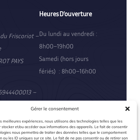
Heures D’ouverture
Du lundi au vendredi :
du Friscoriot –
8h00–19h00
e
Samedi (hors jours
ROT PAYS
fériés) : 8h00–16h00
85944400013 –
x A 490859444
Gérer le consentement
les meilleures expériences, nous utilisons des technologies telles que les
 stocker et/ou accéder aux informations des appareils. Le fait de consentir
ologies nous permettra de traiter des données telles que le comportement
n ou les ID uniques sur ce site. Le fait de ne pas consentir ou de retirer son