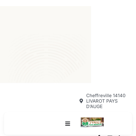
Passer
au
contenu
Cheffreville 14140
LIVAROT PAYS
D’AUGE
Toggle
Navigation