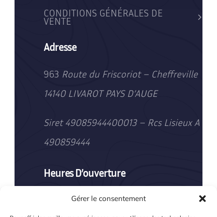
CONDITIONS GÉNÉRALES DE
VENTE
Adresse
963
Route du Friscoriot – Cheffreville
14140 LIVAROT PAYS D’AUGE
Siret 49085944400013 – Rcs Lisieux A
490859444
Heures D’ouverture
Du lundi au vendredi : 8h00–19h00
Gérer le consentement