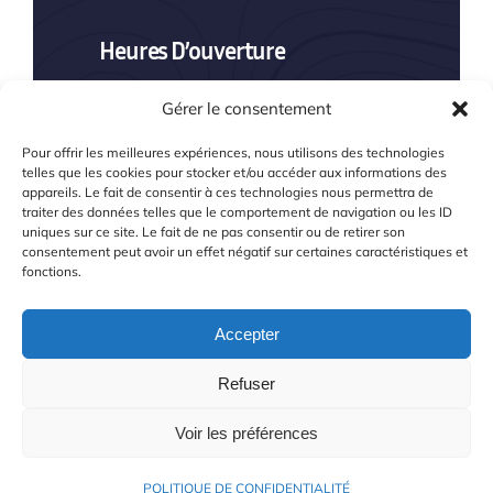
Heures D’ouverture
Gérer le consentement
Du lundi au vendredi : 8h00–19h00
Samedi (hors jours fériés) : 8h00–
Pour offrir les meilleures expériences, nous utilisons des technologies
telles que les cookies pour stocker et/ou accéder aux informations des
appareils. Le fait de consentir à ces technologies nous permettra de
16h00
traiter des données telles que le comportement de navigation ou les ID
uniques sur ce site. Le fait de ne pas consentir ou de retirer son
consentement peut avoir un effet négatif sur certaines caractéristiques et
fonctions.
Accepter
Refuser
2009 DanielTousServices.fr. All rights
reserved.
Voir les préférences
POLITIQUE DE CONFIDENTIALITÉ