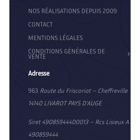
NOS RÉALISATIONS DEPUIS 2009
CONTACT
MENTIONS LÉGALES
CONDITIONS GÉNÉRALES DE
VENTE
Adresse
963
Route du Friscoriot – Cheffreville
14140 LIVAROT PAYS D’AUGE
Siret 49085944400013 – Rcs Lisieux A
490859444