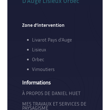
D’Auge Lisieux Orbec
Zone d’intervention
Livarot Pays d’Auge
Lisieux
Orbec
Vimoutiers
Informations
À PROPOS DE DANIEL HUET
MES TRAVAUX ET SERVICES DE
PAYSAGISME