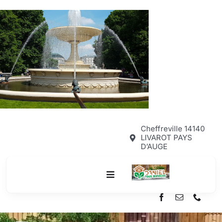
Passer
au
contenu
Cheffreville 14140
LIVAROT PAYS
D’AUGE
Toggle
Navigation
ACCUEIL