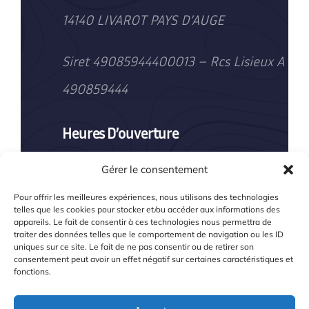
14140 LIVAROT PAYS D’AUGE
Siret 49085944400013 – Rcs Lisieux A
490859444
Heures D’ouverture
Du lundi au vendredi : 8h00–19h00
Gérer le consentement
Samedi (hors jours fériés) : 8h00–
Pour offrir les meilleures expériences, nous utilisons des technologies
telles que les cookies pour stocker et/ou accéder aux informations des
appareils. Le fait de consentir à ces technologies nous permettra de
16h00
traiter des données telles que le comportement de navigation ou les ID
uniques sur ce site. Le fait de ne pas consentir ou de retirer son
consentement peut avoir un effet négatif sur certaines caractéristiques et
fonctions.