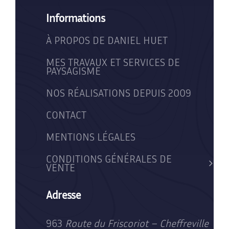
Informations
À PROPOS DE DANIEL HUET
MES TRAVAUX ET SERVICES DE
PAYSAGISME
NOS RÉALISATIONS DEPUIS 2009
CONTACT
MENTIONS LÉGALES
CONDITIONS GÉNÉRALES DE
VENTE
Adresse
963
Route du Friscoriot – Cheffreville